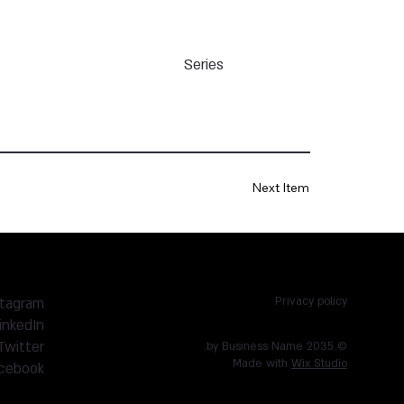
Series
Next Item
stagram
Privacy policy
inkedIn
Twitter
© 2035 by Business Name.
Made with
Wix Studio
cebook