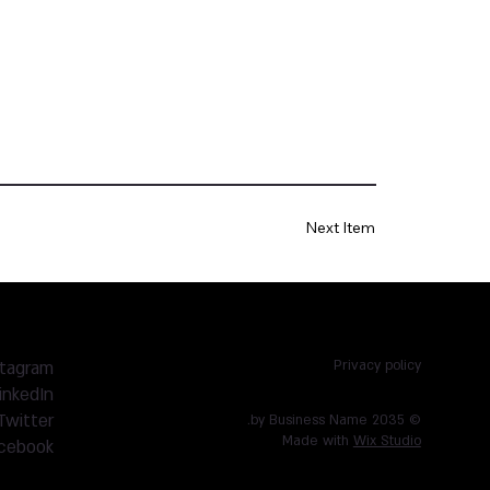
Next Item
stagram
Privacy policy
inkedIn
Twitter
© 2035 by Business Name.
Made with
Wix Studio
cebook