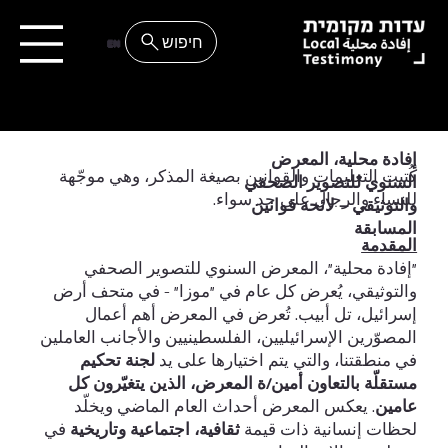
EN
إفادة محلية، المعرض
كُتبت التعليمات والقوانين بصيغة المذكر، وهي موجّهة
السنوي للتصوير الصحفي
للنساء والرجال على حد سواء.
والتوثيقي – لائحة قوانين
المسابقة
المقدمة
"إفادة محلية"، المعرض السنوي للتصوير الصحفي
والتوثيقي، يُعرض كل عام في "موزا" - في متحف أرض
إسرائيل، تل أبيب. تُعرض في المعرض أهم أعمال
المصوّرين الإسرائيليين، الفلسطينيين والأجانب العاملين
في منطقتنا، والتي يتم اختيارها على يد
لجنة تحكيم
مستقلّة بالتعاون أمين/ة المعرض، الذين يتغيّرون كل
عامين
. يعكس المعرض أحداث العام الماضي ويخلّد
لحظات إنسانية ذات قيمة
ثقافية، اجتماعية وتاريخية
في