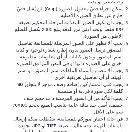
رقمية غير توثيقية.
يمكن إجراء قصّ معقول للصورة (Crop). لن يُقبل قصّ
خارج عن نطاق الصورة الأصلية.
يجب أن تكون الصور المقدّمة لمرحلة التحكيم بصيغة
JPG فقط، وبحد أدنى من الدقة يبلغ 3000 بكسل للضلع
الأطول من الصورة.
يجب ألا تظهر على الصور المرسلة للمسابقة تفاصيل
المصوّر. ترسل الصور بدون إطار، شعار (لوجو) او كتابة
اسم المصور، وبدون كتابات أو أي معلومات مطبوعة
أخرى على الصورة ذاتها أو في النص المرافق للصورة.
يجب ألا تتضمن أسماء الملفات اسم المصوّر، أو اسم
الهيئة، أو أي تفاصيل تعريفية أخرى.
يجب على المشاركين إضافة وصف موجز لا يتجاوز
30
كلمة
لكل صورة فردية أو سلسلة.
يجب التأكد من أن الصور المرسلة ذات حجم ملف
خفيف، أصل جيد بدقة عالية يناسب الطبع بحجم 70X100
سم على الأقل.
في حالة اختيار صوركم للمسابقة، سيُطلب منكم إرسال
الملفات للهيئة بدقة عالية، بصيغة TIFF او JPG، بجودة