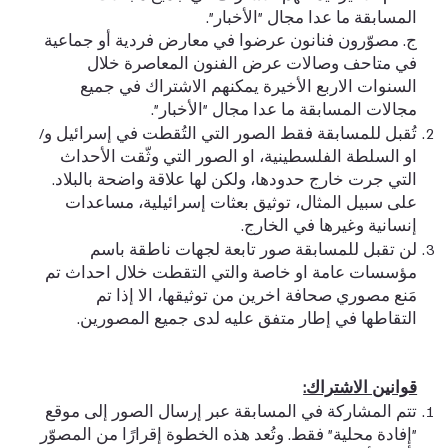
المسابقة ما عدا مجال "الأخبار".
ج. مصوّرون فنانون عرضوا في معارض فردية أو جماعية
في متاحف وصالات عرض الفنون المعاصرة خلال
السنوات الاربع الأخيرة يمكنهم الاشتراك في جميع
مجالات المسابقة ما عدا مجال "الأخبار".
تُقبل للمسابقة فقط الصور التي التُقطت في إسرائيل و/
او السلطة الفلسطينية، او الصور التي وثّقت الأحداث
التي جرت خارج حدودها، ولكن لها علاقة واضحة بالبلاد.
على سبيل المثال، توثيق بعثات إسرائيلية، مساعدات
إنسانية وغيرها في الخارج.
لن تقبل للمسابقة صور تابعة لجهات ناطقة باسم
مؤسسات عامة او خاصة والتي التقطت خلال احداث تم
مَنع مصوري صحافة اخرين من توثيقها، الا إذا تم
التقاطها في إطار متفق عليه لدى جميع المصورين.
قوانين الاشتراك:
تتم المشاركة في المسابقة عبر إرسال الصور إلى موقع
"إفادة محلية" فقط. وتُعد هذه الخطوة إقرارًا من المصوّر