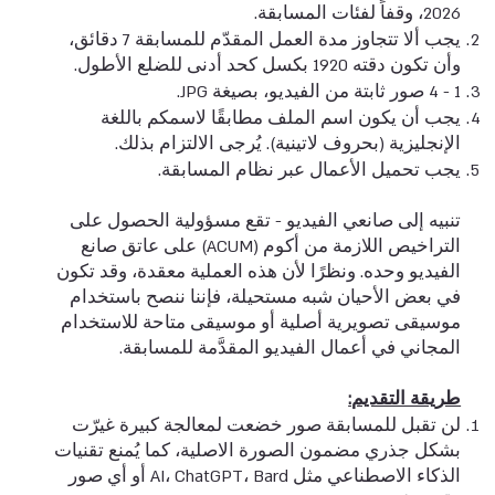
2026، وقفاً لفئات المسابقة.
يجب ألا تتجاوز مدة العمل المقدّم للمسابقة 7 دقائق،
وأن تكون دقته 1920 بكسل كحد أدنى للضلع الأطول.
1 - 4 صور ثابتة من الفيديو، بصيغة JPG.
يجب أن يكون اسم الملف مطابقًا لاسمكم باللغة
الإنجليزية (بحروف لاتينية). يُرجى الالتزام بذلك.
يجب تحميل الأعمال عبر نظام المسابقة.
تنبيه إلى صانعي الفيديو - تقع مسؤولية الحصول على
التراخيص اللازمة من أكوم (ACUM) على عاتق صانع
الفيديو وحده. ونظرًا لأن هذه العملية معقدة، وقد تكون
في بعض الأحيان شبه مستحيلة، فإننا ننصح باستخدام
موسيقى تصويرية أصلية أو موسيقى متاحة للاستخدام
المجاني في أعمال الفيديو المقدَّمة للمسابقة.
طريقة التقديم:
لن تقبل للمسابقة صور خضعت لمعالجة كبيرة غيرّت
بشكل جذري مضمون الصورة الاصلية، كما يُمنع تقنيات
الذكاء الاصطناعي مثل AI، ChatGPT، Bard أو أي صور