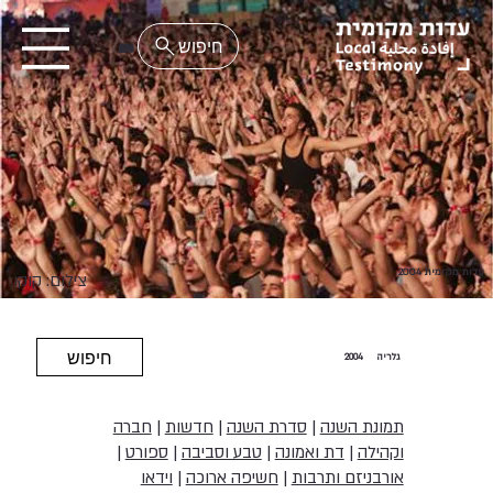
EN
עדות מקומית 2004
צילום: קוקו
חיפוש
גלריה
2004
תמונת השנה
|
סדרת השנה
|
חדשות
|
חברה
וקהילה
|
דת ואמונה
|
טבע וסביבה
|
ספורט
|
אורבניזם ותרבות
|
חשיפה ארוכה
|
וידאו