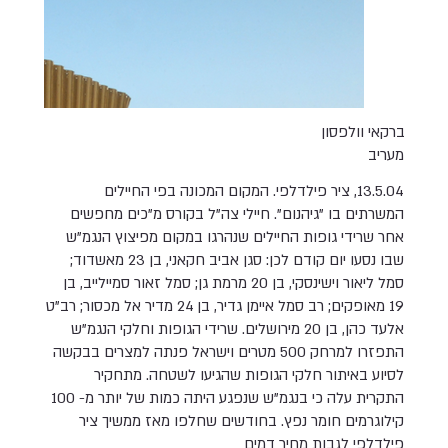
ברקאי וולפסון
מעריב
13.5.04, ציר פילדלפי. המקום המכונה בפי החיילים
המשרתים בו "גיהנום". חיילי צה"ל בקורס מ"כים מחפשים
אחר שרידי גופות החיילים שנהרגו במקום מפיצוץ הנגמ"ש
שבו נסעו יום קודם לכן: סגן אביב חקאני, בן 23 מאשדוד;
סמל ליאור וישינסקי, בן 20 מרמת גן; סמל זאור סמיילייב, בן
19 מאופקים; רב סמל איימן גדיר, בן 24 מדיר אל מכסור; רב"ט
אלעד כהן, בן 20 מירושלים. שרידי הגופות וחלקי הנגמ"ש
התפזרו למרחק 500 מטרים וישראל פנתה למצרים בבקשה
לסיוע באיתור חלקי הגופות שהגיעו לשטחה. מתחקיר
התקרית עלה כי בנגמ"ש שנפגע היתה כמות של יותר מ- 100
קילוגרמים חומר נפץ. בחודשים שחלפו מאז ממשיך ציר
פילדלפי לגבות מחיר דמים