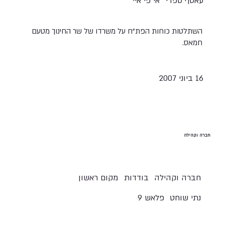
עאטף ספדי
אי פי איי
השתלטות כוחות הפת"ח על משרדו של שר החינוך מטעם
חמאס.
16 ביוני 2007
חברה וקהילה
חברה וקהילה
בודדות
מקום ראשון
נתי שוחט
פלאש 9