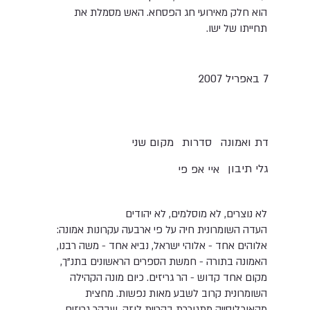
הוא חלק מאירועי חג הפסחא. האש מסמלת את
תחייתו של ישו.
7 באפריל 2007
סדרות
מקום שני
דת ואמונה
גלי תיבון
איי אפ פי
לא נוצרים, לא מוסלמים, לא יהודים
העדה השומרונית חיה על פי ארבעה עקרונות אמונה:
אלוהים אחד - אלוהי ישראל, נביא אחד - משה רבנו,
האמונה בתורה - חמשת הספרים הראשונים בתנ"ך,
מקום אחד קדוש - הר גריזים. כיום מונה הקהילה
השומרונית קרוב לשבע מאות נפשות. מחצית
מהאוכלוסייה מתגוררת בקריית לוזה, שבהר גריזים