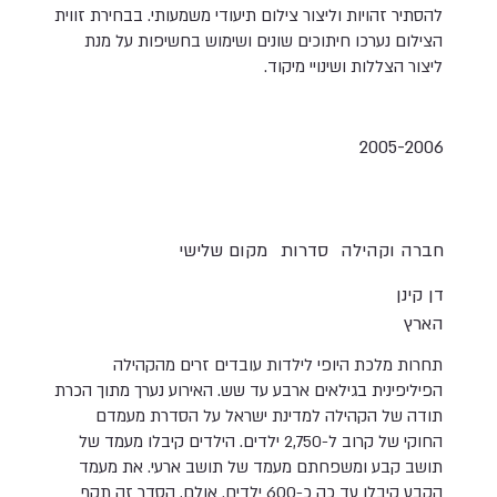
להסתיר זהויות וליצור צילום תיעודי משמעותי. בבחירת זווית
הצילום נערכו חיתוכים שונים ושימוש בחשיפות על מנת
ליצור הצללות ושינויי מיקוד.
2005-2006
חברה וקהילה
סדרות
מקום שלישי
דן קינן
הארץ
תחרות מלכת היופי לילדות עובדים זרים מהקהילה
הפיליפינית בגילאים ארבע עד שש. האירוע נערך מתוך הכרת
תודה של הקהילה למדינת ישראל על הסדרת מעמדם
החוקי של קרוב ל-2,750 ילדים. הילדים קיבלו מעמד של
תושב קבע ומשפחתם מעמד של תושב ארעי. את מעמד
הקבע קיבלו עד כה כ-600 ילדים. אולם, הסדר זה תקף