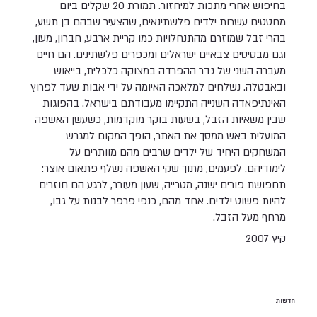
בחיפוש אחרי מתכות למיחזור. תמורת 20 שקלים ביום
מחטטים עשרות ילדים פלשתינאים, שהצעיר שבהם בן תשע,
בהרי זבל שמוזרם מהתנחלויות כמו קריית ארבע, חברון, מעון,
וגם מבסיסים צבאיים ישראלים ומכפרים פלשתינים. הם חיים
מעברה השני של גדר ההפרדה במצוקה כלכלית, בייאוש
ובאבטלה. נשלחים למלאכה האיומה על ידי אבות שעד לפרוץ
האינתיפאדה השנייה התקיימו מעבודתם בישראל. בהפוגות
שבין משאיות הזבל, בשעות בוקר מוקדמות, כשעשן האשפה
המועלית באש ממסך את האתר, הופך המקום למגרש
המשחקים היחיד של ילדים שרבים מהם מוותרים על
לימודיהם. לפעמים, מתוך שקי האשפה נשלף פתאום אוצר:
תחפושת פורים ישנה, מטרייה, שעון מעורר, לרגע הם חוזרים
להיות פשוט ילדים. אחד מהם, כנפי פרפר לבנות על גבו,
מרחף מעל הזבל.
קיץ 2007
חדשות