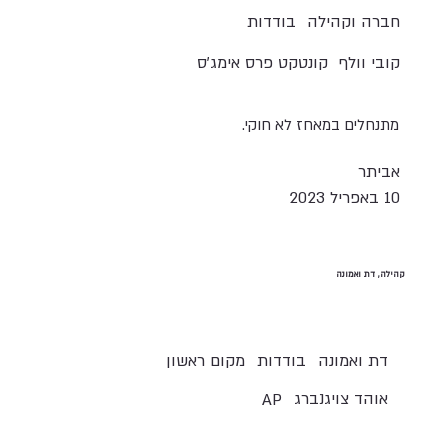
חברה וקהילה
בודדות
קובי וולף
קונטקט פרס אימג׳ס
מתנחלים במאחז לא חוקי.
אביתר
10 באפריל 2023
קהילה, דת ואמונה
בודדות
מקום ראשון
דת ואמונה
אוהד צויגנברג
AP