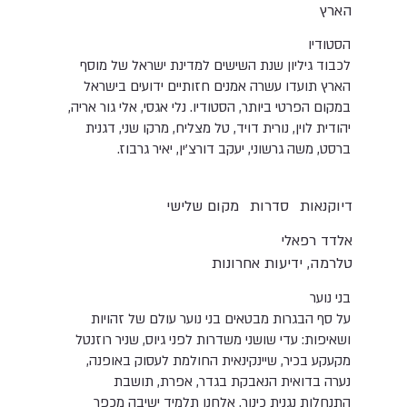
הארץ
הסטודיו
לכבוד גיליון שנת השישים למדינת ישראל של מוסף
הארץ תועדו עשרה אמנים חזותיים ידועים בישראל
במקום הפרטי ביותר, הסטודיו. נלי אגסי, אלי גור אריה,
יהודית לוין, נורית דויד, טל מצליח, מרקו שני, דגנית
ברסט, משה גרשוני, יעקב דורצ'ין, יאיר גרבוז.
דיוקנאות
סדרות
מקום שלישי
אלדד רפאלי
טלרמה, ידיעות אחרונות
בני נוער
על סף הבגרות מבטאים בני נוער עולם של זהויות
ושאיפות: עדי שושני משדרות לפני גיוס, שניר רוזנטל
מקעקע בכיר, שיינקינאית החולמת לעסוק באופנה,
נערה בדואית הנאבקת בגדר, אפרת, תושבת
התנחלות נגנית כינור, אלחנן תלמיד ישיבה מכפר