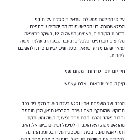
על פי החלטת ממשלת ישראל הופסקה עליית בני
הפלאשמורה. בני הפלאשמורה הם יהודים שהתנצרו
בדורות הקודמים, מאמצע המאה ה-19, בעיקר כתוצאה
מלחצים חברתיים וכלכליים; בעבר קבע הרב שלמה משה
עמאר שהם מזרע ישראל, ופסק שיש לגיירם כדת ולהשיבם
ליהדות.
חיי יום יום
סדרות
מקום שני
קיקה קירשנבאום
צלם עצמאי
הרכב של משפחת אמין נפגע בעזה כאשר חלף ליד רכב
מבוקש שהותקף. האם נעימה, הסבתא חנאן, הבן מוחמד
והדוד נאהד נהרגו. הבת מריה נפצעה קשה ומשותקת
מהראש מטה. היא הועברה לטיפול ושיקום בישראל. האב
חמדי אמין נאבק בבית המשפט העליון בכוונת המדינה
להפסיק את השיקום בישראל. בינתיים לומדת מריה בבית