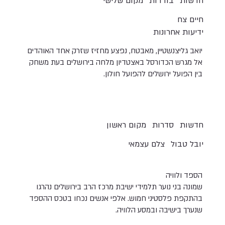
חדשות
בודדות
מקום שלישי
חיים צח
ידיעות אחרונות
יואב גליצנשטיין, מאבטח, נפצע מחזיז שזרק אחד האוהדים
אל מגרש הכדורסל באצטדיון מלחה בירושלים בעת משחק
בין הפועל ירושלים להפועל חולון.
חדשות
סדרות
מקום ראשון
יובל טבול
צלם עצמאי
הספד ולוויה
שמונה בני נוער תלמידי ישיבת מרכז הרב בירושלים נהרגו
בהתקפת פלסטיני חמוש. אלפי אנשים נכחו בטכס ההספד
שנערך בישיבה ובמסע הלוויה.