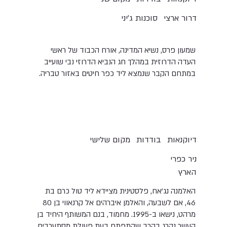
דרור ארצי
סוכנות ג'יני
שמעון פרס, נשיא המדינה, אורח הכבוד של ראשי
העדה הדרוזית במהלך חג הנביא הדרוזי נבי שועייב
במתחם הקבר שנמצא ליד כפר חיטים באזור טבריה.
דיוקנאות
בודדות
מקום שלישי
ניר כפרי
הארץ
האלמנה נג'אח, פלסטינית מציידא ליד טול כרם בת
46, אם לשבעה, והאלמן איברהים אל קרנאווי בן 80
מרהט, נישאו ב-1995. מחמוד, בנם המשותף היחיד בן
העשר נהרג בקרב שהתפתח בעת פעולת מסתערבים