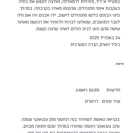
במע׳ייר א־דיר, מזרחית לרמאללה, נאלצה לנטוש את בתיה
בעקבות איומי מתנחלים, שהקימו מאחז בקרבתה. במהלך
פינוי הבתים פלשו מתנחלים ליישוב, יידו אבנים וירו אש חיה
לעבר התושבים, שנאלצו לברוח ולהותיר את רכושם מאחור.
שישה מהם פונו לבית חולים לאחר שהוכו קשות.
24 באפריל 2025
כיפל חארס, הגדה המערבית
חדשות
חדשות
מקום ראשון
שיר טורם
רויטרס
בקריאה נואשת לשחרור בנה החטוף מתן צנגאוקר עטתה
עינב צנגאוקר הינומה שחורה במהלך טקס חתונה מבוים,