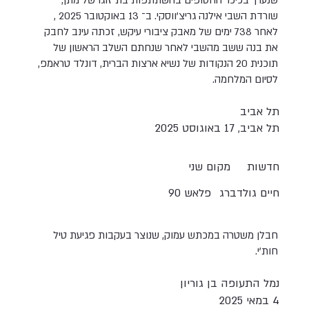
שנערך בכיכר החטופים בהשתתפות בת זוגו של מתן,
שורדת השבי אילנה גריצ'ווסקי. ב־ 13 באוקטובר 2025 ,
לאחר 738 ימים של מאבק ציבורי עיקש, זכתה עינב לחבק
את בנה ששב מהשבי לאחר שנחתם השלב הראשון של
תוכנית 20 הנקודות של נשיא ארצות הברית, דונלד טראמפ,
לסיום המלחמה.
תל אביב
תל אביב, 17 באוגוסט 2025
חדשות
מקום שני
חיים גולדברג
פלאש 90
חבלן משטרה במכתש עמוק, שנוצר בעקבות פגיעת טיל
חות'י.
נמל התעופה בן גוריון
4 במאי 2025