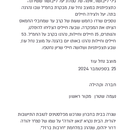
גילי לייבושור, אימה של סמלת יעל לייבושור ששירתה
כתצפיתנית במוצב נחל עוז, מבקרת בחמ"ל שבו נהרגה
בתה. יעל ולצידה חיילים
נוספים שרדו כחמש שעות של קרב עד שמחבלי החמאס
הציתו את המפקדה. שבעה חיילים הצליחו להימלט,
והנותרים, 15 חיילים וחיילות, נהרגו בקרב על החמ"ל. 53
חיילים וחיילות נהרגו באותו יום בהגנה על מוצב נחל עוז,
שבע תצפיתניות ושלושה חיילי שריון נחטפו.
מוצב נחל עוז
25 בספטמבר 2024
חברה וקהילה
נעמה שטרן
מקור ראשון
שגרה בבית בחברון שנרכש מפלסטינים לטובת התיישבות
יהודית. הבית נקרא "גאון יהודה" על שמו של סמ"ר יהודה
דרור יהלום, שנהרג במלחמת "חרבות ברזל".