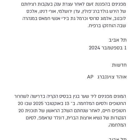
מפגינים בהפגנת זעם לאחר עצרת ענק בעקבות רציחתם
של הירש גולדברג־פולין, עדן ירושלמי, אורי דנינו, אלכס
לובנוב, אלמוג סרוסי וכרמל גת בידי אנשי חמאס במנהרה
שבה הוחזקו ברפיח.
תל אביב
1 בספטמבר 2024
חדשות
אוהד צויגנברג
AP
המונים מפגינים ליד שער בגין בבסיס הקריה בדרישה לשחרור
החטופים ולסיום המלחמה. ב־ 13 באוקטובר 2025 שבו 20
חטופים חיים, לאחר שנחתם השלב הראשון של תוכנית 20
הנקודות של נשיא ארצות הברית, דונלד טראמפ, לסיום
המלחמה.
תל אביב