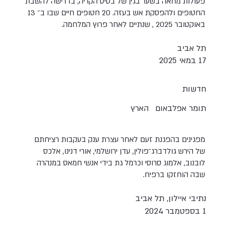
פעולות מחאה בשער בגין של בסיס הקריה, בדרישה להשבת
החטופים ולהפסקת אש בעזה. 20 חטופים חיים שבו ב־ 13
באוקטובר 2025 , שנתיים לאחר פרוץ המלחמה.
תל אביב
17 במאי 2025
חדשות
תומר אפלבאום
הארץ
מפגינים בהפגנת זעם לאחר עצרת ענק בעקבות רציחתם
של הירש גולדברג־פולין, עדן ירושלמי, אורי דנינו, אלכס
לובנוב, אלמוג סרוסי וכרמל גת בידי אנשי חמאס במנהרה
שבה הוחזקו ברפיח.
נתיבי איילון, תל אביב
1 בספטמבר 2024