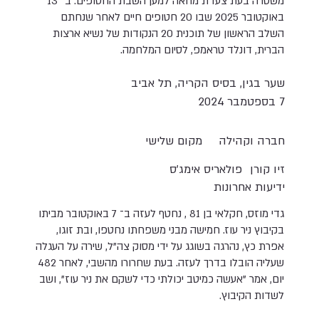
משטרה בעת צעדת מחאה למען השבת החטופים. ב־ 13
באוקטובר 2025 שבו 20 חטופים חיים לאחר שנחתם
השלב הראשון של תוכנית 20 הנקודות של נשיא ארצות
הברית, דונלד טראמפ, לסיום המלחמה.
שער בגין, בסיס הקריה, תל אביב
7 בספטמבר 2024
חברה וקהילה
מקום שלישי
זיו קורן
פולאריס אימג'ס
ידיעות אחרונות
גדי מוזס, חקלאי בן 81 , נחטף לעזה ב־ 7 באוקטובר מביתו
בקיבוץ ניר עוז. חמישה מבני משפחתו נחטפו, ובת זוגו,
אפרת כץ, נהרגה בשוגג על ידי מסוק צה"ל, שירה על העגלה
שעליה הובלו בדרך לעזה. בעת שחרורו מהשבי, לאחר 482
יום, אמר "אעשה כמיטב יכולתי כדי לשקם את ניר עוז", ושב
לשדות הקיבוץ.